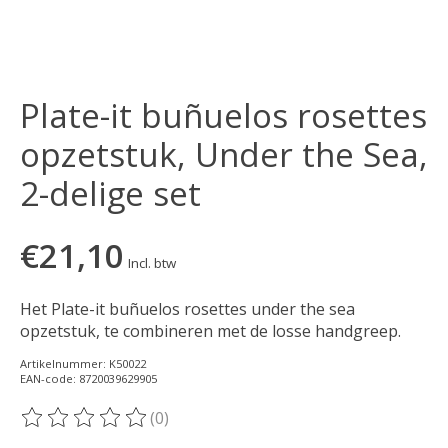
Plate-it buñuelos rosettes
opzetstuk, Under the Sea,
2-delige set
€21,10
Incl. btw
Het Plate-it buñuelos rosettes under the sea
opzetstuk, te combineren met de losse handgreep.
Artikelnummer: K50022
EAN-code: 8720039629905
(0)
De beoordeling van dit product is
0
van de 5