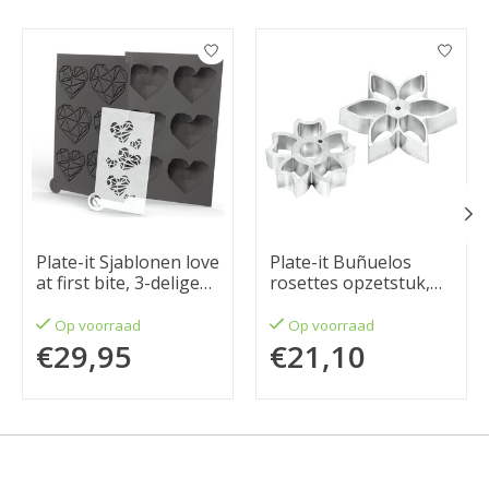
Items van productcarrousel
Plate-it Sjablonen love
Plate-it Buñuelos
at first bite, 3-delige
rosettes opzetstuk,
set
Flower Power
Op voorraad
Op voorraad
€29,95
€21,10