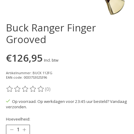
Buck Ranger Finger
Grooved
€126,95
Incl. btw
Artikelnummer: BUCK 112FG
EAN-code: 0033753025396
(0)
De beoordeling van dit product is
0
van de 5
Op voorraad. Op werkdagen voor 23:45 uur besteld? Vandaag
verzonden.
Hoeveelheid: