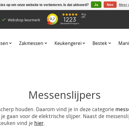
kies op om onze website te verbeteren. Is dat akkoord?
Ja
Nee
Meer 
Webshop keurmerk
sen
Zakmessen
Keukengerei
Bestek
Mani
Messenslijpers
 scherp houden. Daarom vind je in deze categorie
messe
 je gaan voor de elektrische slijper. Naast de messensl
 keuken vind je
hier
.