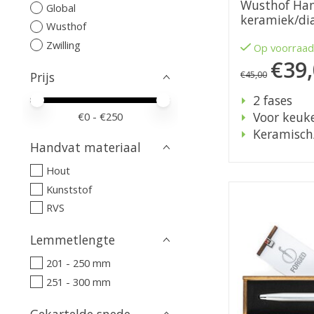
Wusthof Han
Global
keramiek/d
Wusthof
Zwilling
Op voorraa
€39
Prijs
€45,00
2 fases
Minimale prijswaarde
Price maximum value
Voor keuk
€
0
- €
250
Keramisch
Handvat materiaal
Hout
Kunststof
RVS
Lemmetlengte
201 - 250 mm
251 - 300 mm
Gekartelde snede