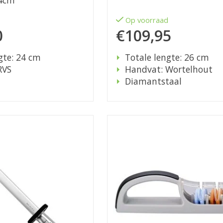
24cm
d
Op voorraad
0
€109,95
gte: 24 cm
Totale lengte: 26 cm
RVS
Handvat: Wortelhout
Diamantstaal