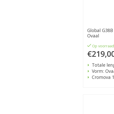
Global G38B
Ovaal
Op voorraa
€219,0
Totale len
Vorm: Ova
Cromova 