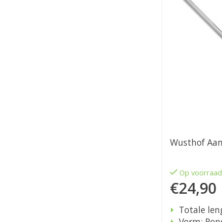
Wusthof Aan
Op voorraa
€24,90
Totale len
Vorm: Ron