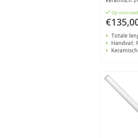
keramisch 
Op voorraa
€135,0
Totale len
Handvat: 
Keramisch