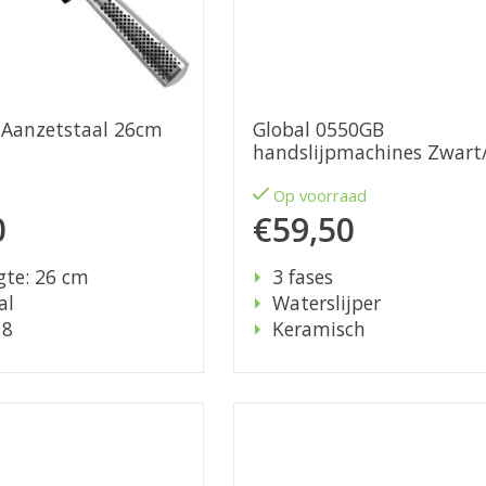
 Aanzetstaal 26cm
Global 0550GB
handslijpmachines Zwart/
d
Op voorraad
0
€59,50
gte: 26 cm
3 fases
al
Waterslijper
18
Keramisch