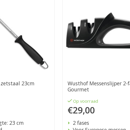
zetstaal 23cm
Wusthof Messenslijper 2-f
Gourmet
d
Op voorraad
€29,00
gte: 23 cm
2 fases
d
Voor Europese messen