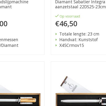
dslijpmachine
Diamant Sabatier Integra
iamant
aanzetstaal 22DS25-23cm
d
Op voorraad
,00
€46,50
Totale lengte: 23 cm
enmessen
Handvat: Kunststof
/Diamant
X45Crmov15