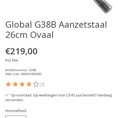
Global G38B Aanzetstaal
26cm Ovaal
€219,00
Incl. btw
Artikelnummer: G38B
EAN-code: 4943691838285
(1)
De beoordeling van dit product is
4
van de 5
Op voorraad. Op werkdagen voor 23:45 uur besteld? Vandaag
verzonden.
Hoeveelheid: