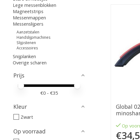
Lege messenblokken
Magneetstrips
Messenmappen
Messenslijpers
Aanzetstalen
Handslijpmachines
Slijpstenen
Accessoires
Snijplanken
Overige scharen
Prijs
Minimale prijswaarde
Price maximum value
€
0
- €
35
Global 0
Kleur
minosha
Zwart
Op voor
Op voorraad
€34,