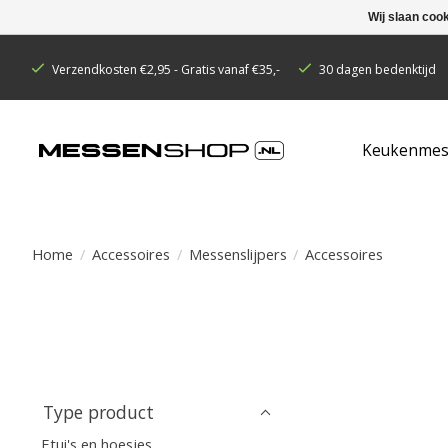
Wij slaan coo
Verzendkosten €2,95 - Gratis vanaf €35,-
30 dagen bedenktijd
Keukenmes
Home
/
Accessoires
/
Messenslijpers
/
Accessoires
Type product
Etui's en hoesjes