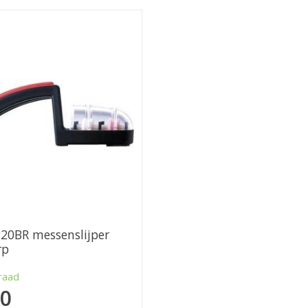
220BR messenslijper
rp
raad
50