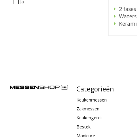
Ja
2 fases
Watersl
Kerami
Categorieën
Keukenmessen
Zakmessen
Keukengerei
Bestek
Manicure