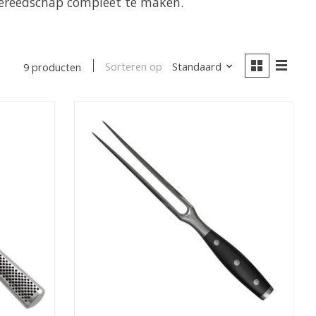
reedschap compleet te maken.
Sorteren op
Standaard
9 producten