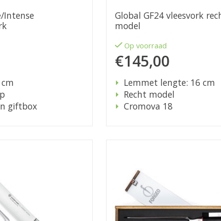
/Intense
Global GF24 vleesvork rec
rk
model
d
Op voorraad
€145,00
0 cm
Lemmet lengte: 16 cm
ip
Recht model
n giftbox
Cromova 18