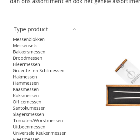
dan ons assortiment en ook het gehele assortimen
Type product
Messenblokken
Messensets
Bakkersmessen
Broodmessen
Fileermessen
Groente- en Schilmessen
Hakmessen
Hammessen
Kaasmessen
Koksmessen
Officemessen
Santokumessen
Slagersmessen
Tomaten/Worstmessen
Uitbeenmessen
Universele Keukenmessen
Vleesmessen