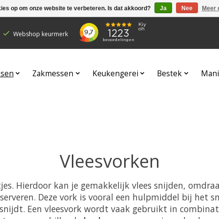
kies op om onze website te verbeteren. Is dat akkoord?
Ja
Nee
Meer 
Webshop keurmerk
sen
Zakmessen
Keukengerei
Bestek
Mani
Vleesvorken
es. Hierdoor kan je gemakkelijk vlees snijden, omdraa
tserveren. Deze vork is vooral een hulpmiddel bij het 
het snijdt. Een vleesvork wordt vaak gebruikt in combin