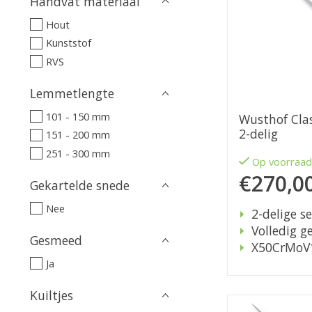
Handvat materiaal
Hout
Kunststof
RVS
Lemmetlengte
101 - 150 mm
Wusthof Clas
2-delig
151 - 200 mm
251 - 300 mm
Op voorraa
€270,0
Gekartelde snede
Nee
2-delige se
Volledig 
Gesmeed
X50CrMoV
Ja
Kuiltjes