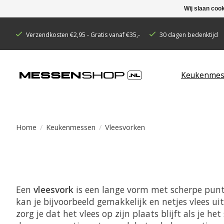
Wij slaan coo
Verzendkosten €2,95 - Gratis vanaf €35,-
30 dagen bedenktijd
Keukenmes
Home
/
Keukenmessen
/
Vleesvorken
Een
vleesvork
is een lange vorm met scherpe puntj
kan je bijvoorbeeld gemakkelijk en netjes vlees ui
zorg je dat het vlees op zijn plaats blijft als je 