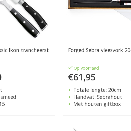
sic Ikon trancheerst
Forged Sebra vleesvork 2
d
Op voorraad
0
€61,95
t
Totale lengte: 20cm
gesmeed
Handvat: Sebrahout
15
Met houten giftbox