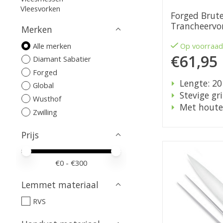
Vleesvorken
Forged Brute
Trancheervo
Merken
Alle merken
Op voorraa
€61,95
Diamant Sabatier
Forged
Lengte: 2
Global
Stevige gr
Wusthof
Met houte
Zwilling
Prijs
Minimale prijswaarde
Price maximum value
€
0
- €
300
Lemmet materiaal
RVS