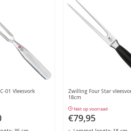
C-01 Vleesvork
Zwilling Four Star vleesvo
18cm
d
Niet op voorraad
0
€79,95
ngte: 35 cm
Lemmet lengte: 18 cm