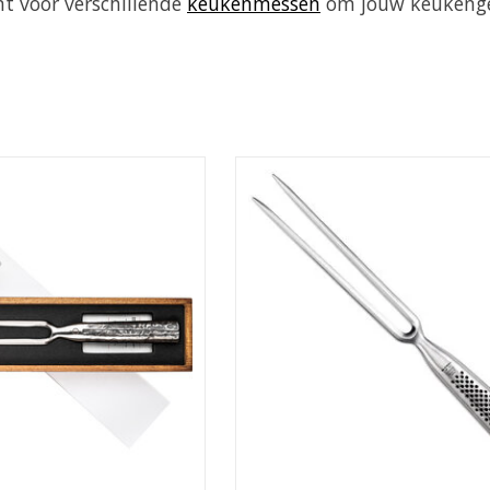
t voor verschillende
keukenmessen
om jouw keukenge