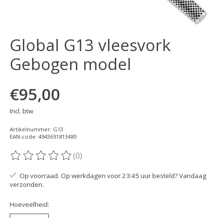
Global G13 vleesvork
Gebogen model
€95,00
Incl. btw
Artikelnummer: G13
EAN-code: 4943691813480
(0)
De beoordeling van dit product is
0
van de 5
Op voorraad. Op werkdagen voor 23:45 uur besteld? Vandaag
verzonden.
Hoeveelheid: