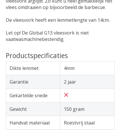
vleesvork afglijdt. Zo kunt u heel gemakkelijk het
vlees omdraaien op bijvoorbeeld de barbecue.
De vleesvork heeft een lemmetlengte van 14cm.
Let op! De Global G13 vleesvork is niet
vaatwasmachinebestendig.
Productspecificaties
Dikte lemmet
4mm
Garantie
2 jaar
Gekartelde snede
Gewicht
150 gram
Handvat materiaal
Roestvrij staal