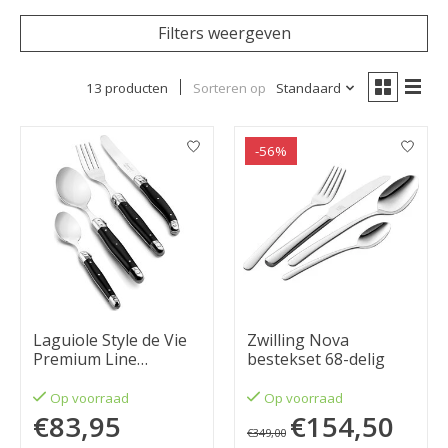
Filters weergeven
13 producten
Sorteren op
Standaard
-56%
Laguiole Style de Vie
Zwilling Nova
Premium Line
bestekset 68-delig
bestekset 24-delig,
zwart
Op voorraad
Op voorraad
€83,95
€154,50
€349,00