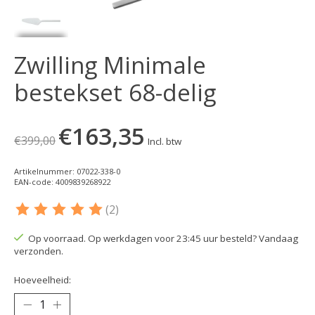
Zwilling Minimale
bestekset 68-delig
€163,35
€399,00
Incl. btw
Artikelnummer: 07022-338-0
EAN-code: 4009839268922
(2)
De beoordeling van dit product is
5
van de 5
Op voorraad. Op werkdagen voor 23:45 uur besteld? Vandaag
verzonden.
Hoeveelheid: