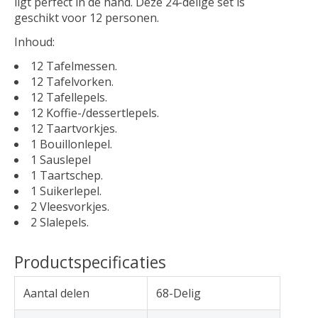
ligt perfect in de hand. Deze 24-delige set is
geschikt voor 12 personen.
Inhoud:
12 Tafelmessen.
12 Tafelvorken.
12 Tafellepels.
12 Koffie-/dessertlepels.
12 Taartvorkjes.
1 Bouillonlepel.
1 Sauslepel
1 Taartschep.
1 Suikerlepel.
2 Vleesvorkjes.
2 Slalepels.
Productspecificaties
Aantal delen
68-Delig