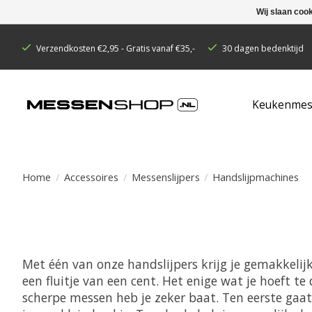
Wij slaan coo
Verzendkosten €2,95 - Gratis vanaf €35,-
30 dagen bedenktijd
Keukenmes
Home
/
Accessoires
/
Messenslijpers
/
Handslijpmachines
Met één van onze handslijpers krijg je gemakkeli
een fluitje van een cent. Het enige wat je hoeft t
scherpe messen heb je zeker baat. Ten eerste gaa