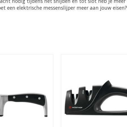
racht nodig tijdens het snijden en tot slot heb je mee
et een elektrische messenslijper meer aan jouw eisen?