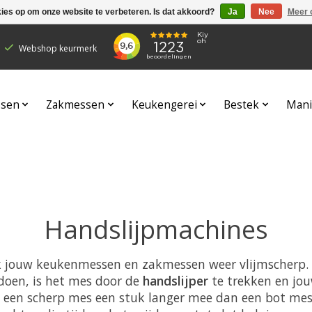
kies op om onze website te verbeteren. Is dat akkoord?
Ja
Nee
Meer 
Webshop keurmerk
sen
Zakmessen
Keukengerei
Bestek
Mani
Handslijpmachines
jk jouw keukenmessen en zakmessen weer vlijmscherp. 
e doen, is het mes door de
handslijper
te trekken en jou
t een scherp mes een stuk langer mee dan een bot me