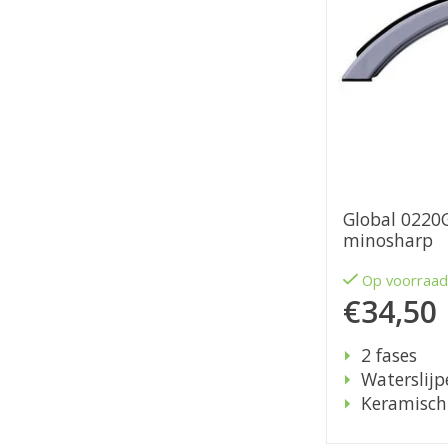
Global 0220
minosharp
Op voorraa
€34,50
2 fases
Waterslijp
Keramisch