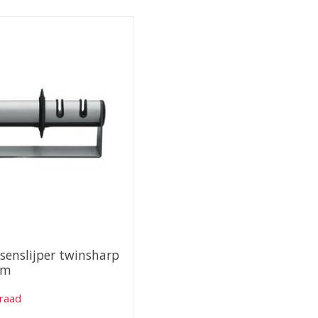
senslijper twinsharp
mm
rraad