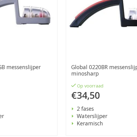
GB messenslijper
Global 0220BR messenslij
minosharp
d
Op voorraad
€34,50
2 fases
er
Waterslijper
Keramisch