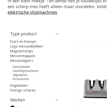
in een klein hoekje. Ten derde heb je nauwelijks k
een scherp mes heeft alleen maar voordelen. Voldo
elektrische slijpmachines
.
Type product
Etui's en hoesjes
Lege messenblokken
Magneetstrips
Messenmappen
Messenslijpers
Aanzetstalen
Handslijpmachines
Slijpstenen
Accessoires
Snijplanken
Overige scharen
Merken