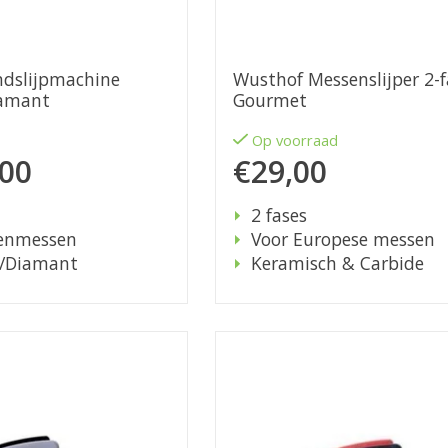
dslijpmachine
Wusthof Messenslijper 2-f
iamant
Gourmet
d
Op voorraad
,00
€29,00
2 fases
enmessen
Voor Europese messen
/Diamant
Keramisch & Carbide