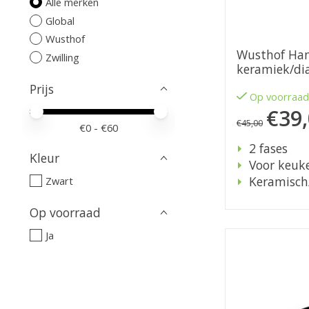
Alle merken
Global
Wusthof
Wusthof Han
Zwilling
keramiek/d
Prijs
Op voorraa
€39
Minimale prijswaarde
Price maximum value
€45,00
€
0
- €
60
2 fases
Kleur
Voor keuk
Keramisch
Zwart
Op voorraad
Ja