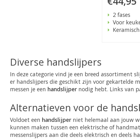
€44,95
2 fases
Voor keuk
Keramisch
Diverse handslijpers
In deze categorie vind je een breed assortiment sl
er handslijpers die geschikt zijn voor gekarteld
messen je een
handslijper
nodig hebt. Links van pag
Alternatieven voor de handsl
Voldoet een
handslijper
niet helemaal aan jouw w
kunnen maken tussen een elektrische of handmatig
messenslijpers aan die deels elektrisch en deels h