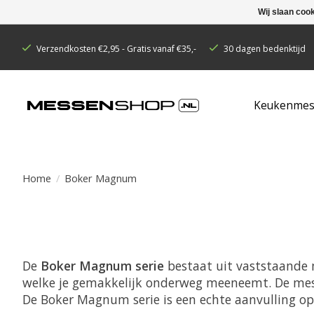
Wij slaan coo
Verzendkosten €2,95 - Gratis vanaf €35,-
30 dagen bedenktijd
Keukenmes
Home
/
Boker Magnum
De
Boker Magnum serie
bestaat uit vaststaande m
welke je gemakkelijk onderweg meeneemt. De mes
De Boker Magnum serie is een echte aanvulling o