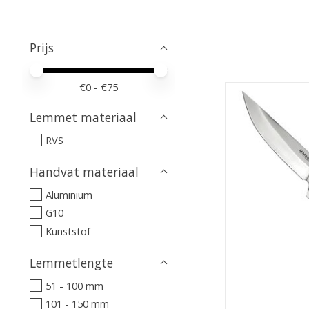
Prijs
Minimale prijswaarde
Price maximum value
€
0
- €
75
Lemmet materiaal
RVS
Handvat materiaal
Aluminium
G10
Kunststof
Lemmetlengte
51 - 100 mm
101 - 150 mm