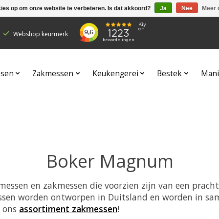
kies op om onze website te verbeteren. Is dat akkoord?
Ja
Nee
Meer 
Webshop keurmerk
sen
Zakmessen
Keukengerei
Bestek
Mani
Boker Magnum
essen en zakmessen die voorzien zijn van een prachti
sen worden ontworpen in Duitsland en worden in sam
p ons
assortiment zakmessen
!