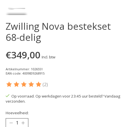
Zwilling Nova bestekset
68-delig
€349,00
Incl. btw
Artikelnummer: 1026551
EAN-code: 4009839268915
(2)
De beoordeling van dit product is
5
van de 5
Op voorraad. Op werkdagen voor 23:45 uur besteld? Vandaag
verzonden.
Hoeveelheid: