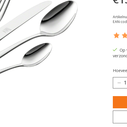
Artikeln
EAN-cod
De be
Op 
verzon
Hoeveel