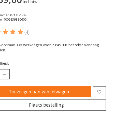
Incl. btw
ummer: 07141-124-0
e: 4009839380600
(4)
oordeling van dit product is
5
van de 5
voorraad. Op werkdagen voor 23:45 uur besteld? Vandaag
den.
heid:
Toevoegen aan winkelwagen
Plaats bestelling