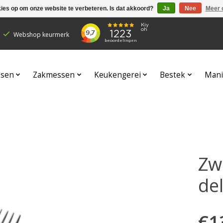
kies op om onze website te verbeteren. Is dat akkoord?
Ja
Nee
Meer 
Webshop keurmerk
sen
Zakmessen
Keukengerei
Bestek
Mani
Zw
del
€1