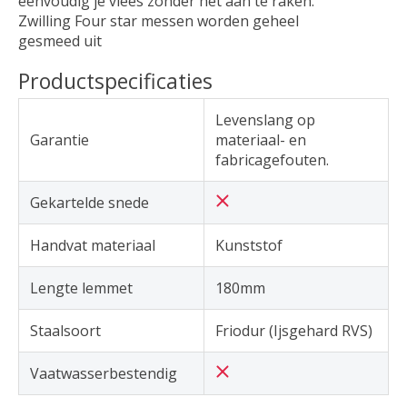
eenvoudig je vlees zonder het aan te raken.
Zwilling Four star messen worden geheel
gesmeed uit
Productspecificaties
Levenslang op
Garantie
materiaal- en
fabricagefouten.
Gekartelde snede
Handvat materiaal
Kunststof
Lengte lemmet
180mm
Staalsoort
Friodur (Ijsgehard RVS)
Vaatwasserbestendig