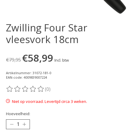
Zwilling Four Star
vleesvork 18cm
€58,99
€79,95
Incl. btw
Artikelnummer: 31072-181-0
EAN-code: 4009839007224
(0)
De beoordeling van dit product is
0
van de 5
Niet op voorraad. Levertijd circa 3 weken.
Hoeveelheid: