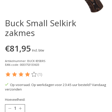
Buck Small Selkirk
zakmes
€81,95
Incl. btw
Artikelnummer: BUCK 835BRS
EAN-code: 0033753133633
(1)
De beoordeling van dit product is
4
van de 5
Op voorraad. Op werkdagen voor 23:45 uur besteld? Vandaag
verzonden
Hoeveelheid: