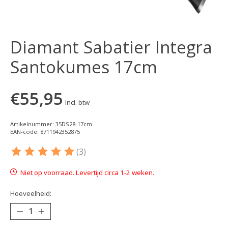
Diamant Sabatier Integra
Santokumes 17cm
€55,95
Incl. btw
Artikelnummer: 35DS28-17cm
EAN-code: 8711942352875
(3)
De beoordeling van dit product is
5
van de 5
Niet op voorraad. Levertijd circa 1-2 weken.
Hoeveelheid: