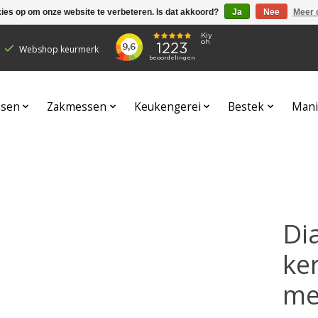
kies op om onze website te verbeteren. Is dat akkoord?
Ja
Nee
Meer 
Webshop keurmerk
sen
Zakmessen
Keukengerei
Bestek
Mani
Di
ke
me