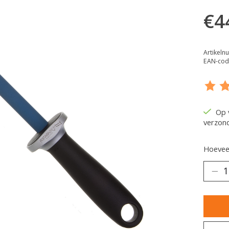
€4
Artikel
EAN-cod
De be
Op 
verzon
Hoeveel