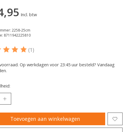
4,95
Incl. btw
nummer: 2258-25cm
e: 8711942225810
(1)
oordeling van dit product is
5
van de 5
voorraad. Op werkdagen voor 23:45 uur besteld? Vandaag
den.
heid:
Toevoegen aan winkelwagen