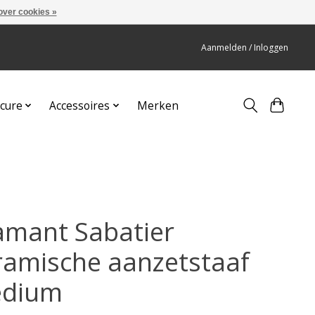
over cookies »
Aanmelden / Inloggen
cure
Accessoires
Merken
amant Sabatier
ramische aanzetstaaf
dium