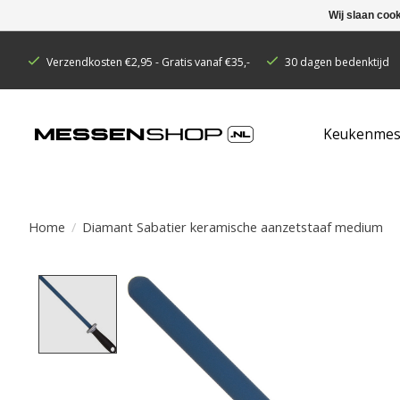
Wij slaan coo
Verzendkosten €2,95 - Gratis vanaf €35,-
30 dagen bedenktijd
Keukenmes
Home
/
Diamant Sabatier keramische aanzetstaaf medium
Product image slideshow Items