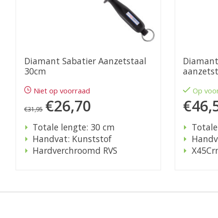
Diamant Sabatier Aanzetstaal
Diamant 
30cm
aanzets
Niet op voorraad
Op voo
€26,70
€46,
€31,95
Totale lengte: 30 cm
Totale
Handvat: Kunststof
Handva
Hardverchroomd RVS
X45Cr