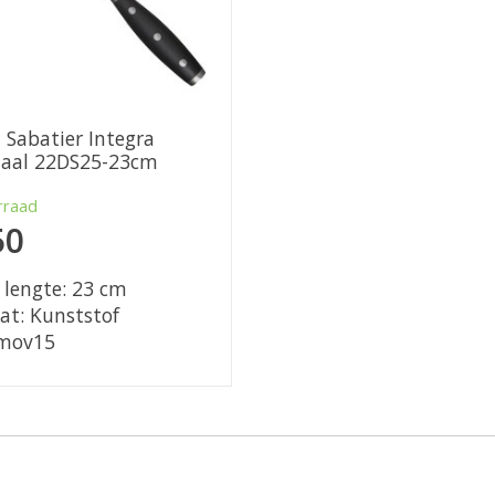
Sabatier Integra
taal 22DS25-23cm
rraad
50
 lengte: 23 cm
t: Kunststof
mov15