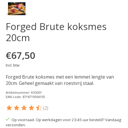
Forged Brute koksmes
20cm
€67,50
Incl. btw
Forged Brute koksmes met een lemmet lengte van
20cm. Geheel gemaakt van roestvrij staal.
Artikelnummer: K35001
EAN-code: 8718719304105
(2)
De beoordeling van dit product is
4.5
van de 5
Op voorraad. Op werkdagen voor 23:45 uur besteld? Vandaag
verzonden.