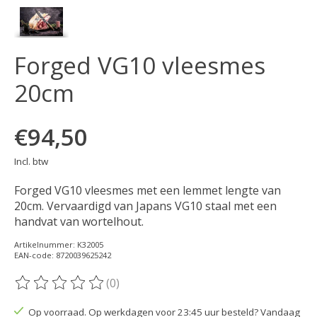
Forged VG10 vleesmes
20cm
€94,50
Incl. btw
Forged VG10 vleesmes met een lemmet lengte van
20cm. Vervaardigd van Japans VG10 staal met een
handvat van wortelhout.
Artikelnummer: K32005
EAN-code: 8720039625242
(0)
De beoordeling van dit product is
0
van de 5
Op voorraad. Op werkdagen voor 23:45 uur besteld? Vandaag