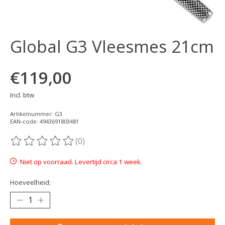
Global G3 Vleesmes 21cm
€119,00
Incl. btw
Artikelnummer: G3
EAN-code: 4943691803481
(0)
De beoordeling van dit product is
0
van de 5
Niet op voorraad. Levertijd circa 1 week.
Hoeveelheid: