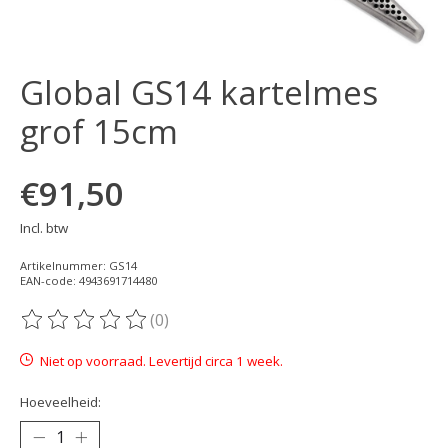
Global GS14 kartelmes
grof 15cm
€91,50
Incl. btw
Artikelnummer: GS14
EAN-code: 4943691714480
(0)
De beoordeling van dit product is
0
van de 5
Niet op voorraad. Levertijd circa 1 week.
Hoeveelheid: