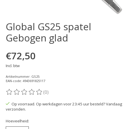
Global GS25 spatel
Gebogen glad
€72,50
Incl. btw
Artikelnummer: GS25
EAN-code: 4943691825117
(0)
De beoordeling van dit product is
0
van de 5
Op voorraad. Op werkdagen voor 23:45 uur besteld? Vandaag
verzonden.
Hoeveelheid: