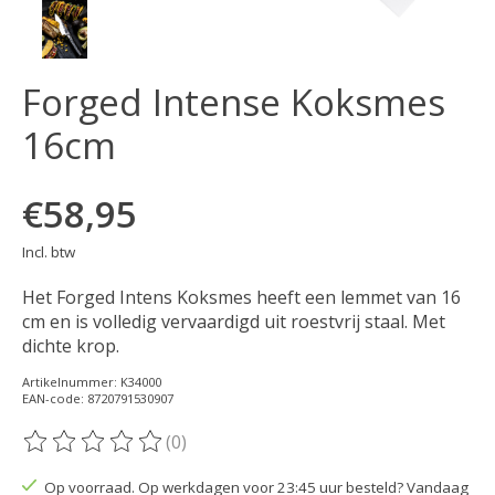
Forged Intense Koksmes
16cm
€58,95
Incl. btw
Het Forged Intens Koksmes heeft een lemmet van 16
cm en is volledig vervaardigd uit roestvrij staal. Met
dichte krop.
Artikelnummer: K34000
EAN-code: 8720791530907
(0)
De beoordeling van dit product is
0
van de 5
Op voorraad. Op werkdagen voor 23:45 uur besteld? Vandaag