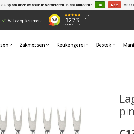
kies op om onze website te verbeteren. Is dat akkoord?
Ja
Nee
Meer 
Webshop keurmerk
sen
Zakmessen
Keukengerei
Bestek
Mani
Lag
pi
€1