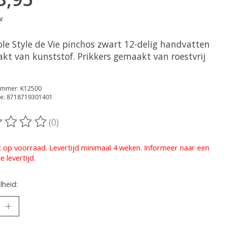
w
ole Style de Vie pinchos zwart 12-delig handvatten
kt van kunststof. Prikkers gemaakt van roestvrij
nummer: K12500
e: 8718719301401
(0)
oordeling van dit product is
0
van de 5
t op voorraad. Levertijd minimaal 4 weken. Informeer naar een
e levertijd.
heid: