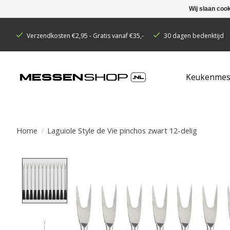
Wij slaan coo
Verzendkosten €2,95 - Gratis vanaf €35,-
30 dagen bedenktijd
Keukenmes
Home
/
Laguiole Style de Vie pinchos zwart 12-delig
Product image slideshow Items