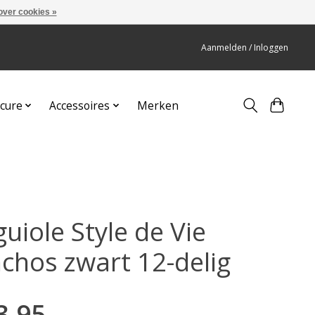
over cookies »
Aanmelden / Inloggen
cure
Accessoires
Merken
uiole Style de Vie
nchos zwart 12-delig
3,95