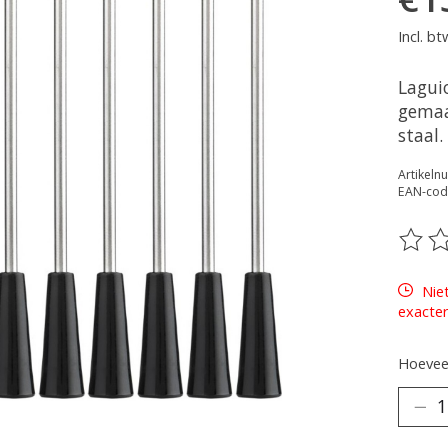
Incl. bt
Lagui
gemaa
staal.
Artikel
EAN-cod
De be
Nie
exacter
Hoeveel