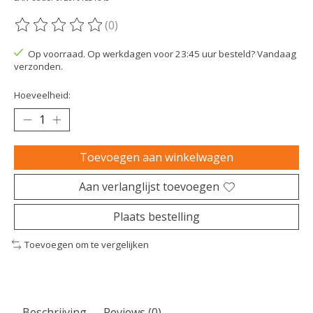
(0)
De beoordeling van dit product is
0
van de 5
Op voorraad. Op werkdagen voor 23:45 uur besteld? Vandaag
verzonden.
Hoeveelheid:
Toevoegen aan winkelwagen
Aan verlanglijst toevoegen
Plaats bestelling
Toevoegen om te vergelijken
Beschrijving
Reviews (0)