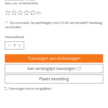
EAN-code: 8720039620506
(0)
De beoordeling van dit product is
0
van de 5
Op voorraad. Op werkdagen voor 23:45 uur besteld? Vandaag
verzonden.
Hoeveelheid:
Toevoegen aan winkelwagen
Aan verlanglijst toevoegen
Plaats bestelling
Toevoegen om te vergelijken