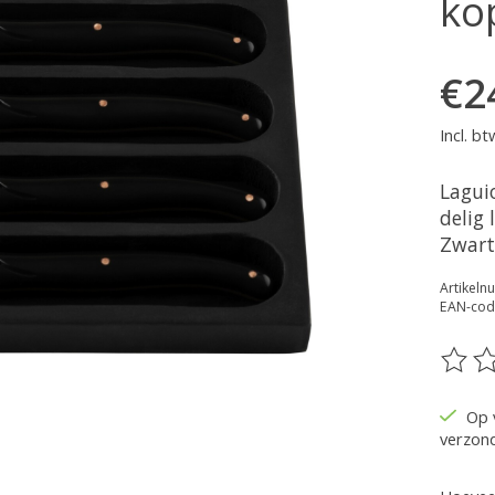
ko
€2
Incl. bt
Laguio
delig
Zwart
Artikel
EAN-cod
De be
Op 
verzon