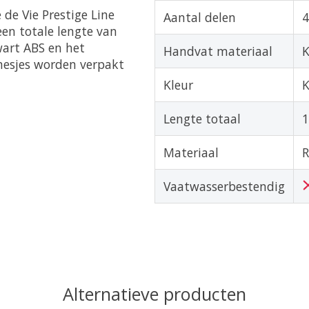
 de Vie Prestige Line
Aantal delen
4
n totale lengte van
art ABS en het
Handvat materiaal
K
rmesjes worden verpakt
Kleur
K
Lengte totaal
Materiaal
R
Vaatwasserbestendig
Alternatieve producten