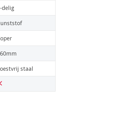
-delig
unststof
oper
160mm
oestvrij staal