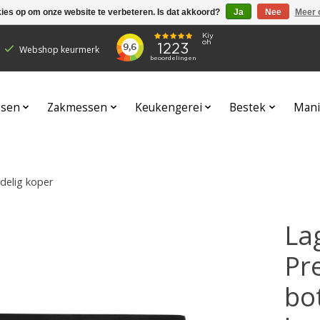
kies op om onze website te verbeteren. Is dat akkoord?
Ja
Nee
Meer 
Webshop keurmerk
sen
Zakmessen
Keukengerei
Bestek
Mani
delig koper
Lag
Pr
bo