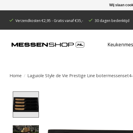
Wij slaan coo
Verzendkosten €2,95 - Gratis vanaf €35,-
30 dagen bedenktijd
Keukenmes
Home
/
Laguiole Style de Vie Prestige Line botermessenset4-
Product image slideshow Items