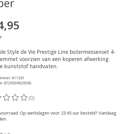
per
4,95
w
le Style de Vie Prestige Line botermessenset 4-
 lemmet voorzien van een koperen afwerking.
e kunststof handvaten.
nummer: K11261
e: 8720039620506
(0)
oordeling van dit product is
0
van de 5
voorraad. Op werkdagen voor 23:45 uur besteld? Vandaag
den.