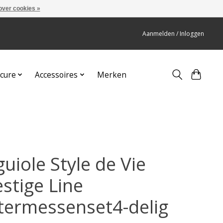
over cookies »
Aanmelden / Inloggen
cure
Accessoires
Merken
uiole Style de Vie
estige Line
termessenset4-delig