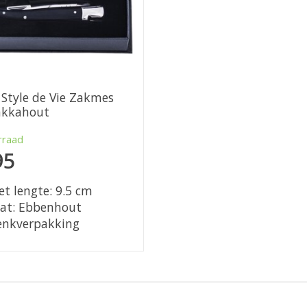
 Style de Vie Zakmes
akkahout
rraad
95
 lengte: 9.5 cm
at: Ebbenhout
enkverpakking