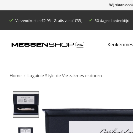
Wij slaan coo
Verzendkosten €2,95 - Gratis vanaf €35,-
30 dagen bedenktijd
Keukenmes
Home
/
Laguiole Style de Vie zakmes esdoorn
Product image slideshow Items