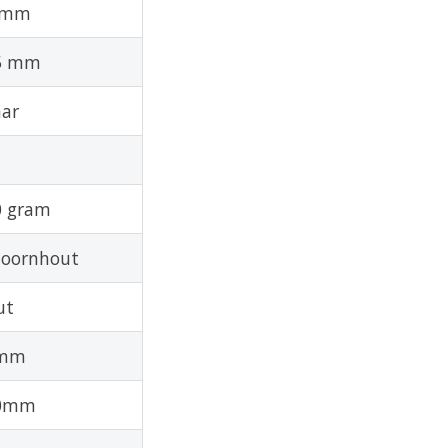
5mm
5 mm
aar
0 gram
doornhout
ut
mm
0mm