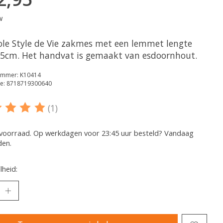
w
ole Style de Vie zakmes met een lemmet lengte
,5cm. Het handvat is gemaakt van esdoornhout.
nummer: K10414
e: 8718719300640
(1)
oordeling van dit product is
5
van de 5
voorraad. Op werkdagen voor 23:45 uur besteld? Vandaag
den.
heid: