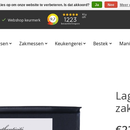
kies op om onze website te verbeteren. Is dat akkoord?
Ja
Nee
Meer 
Webshop keurmerk
sen
Zakmessen
Keukengerei
Bestek
Mani
Lag
za
€2