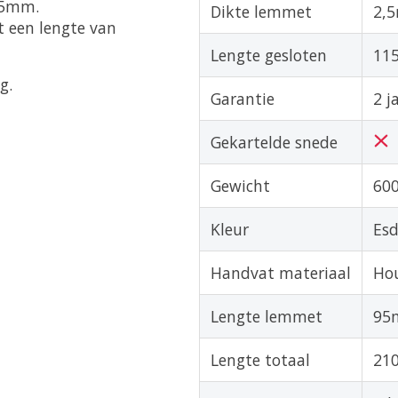
,5mm.
Dikte lemmet
2,
 een lengte van
Lengte gesloten
11
g.
Garantie
2 j
Gekartelde snede
Gewicht
60
Kleur
Es
Handvat materiaal
Ho
Lengte lemmet
95
Lengte totaal
21