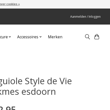
over cookies »
Aanmelden / Inloggen
cure
Accessoires
Merken
uiole Style de Vie
kmes esdoorn
2,95