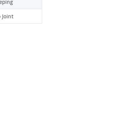
eping
p Joint