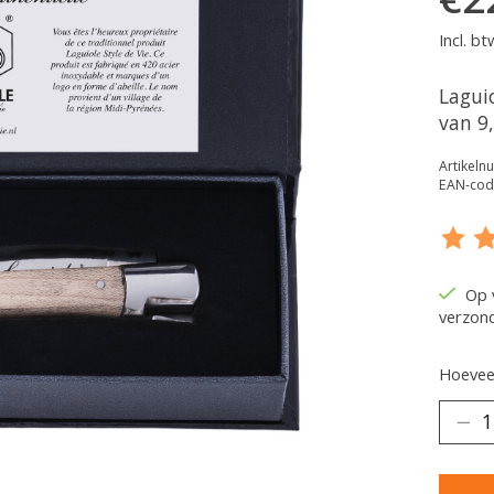
Incl. bt
Lagui
van 9
Artikel
EAN-cod
De be
Op 
verzon
Hoeveel