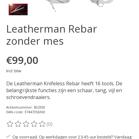
Leatherman Rebar
zonder mes
€99,00
Incl. btw
De Leatherman Knifeless Rebar heeft 16 tools. De
belangrijkste functies zijn een schaar, tang, vijl en
schroevendraaiers.
Artikelnummer: 832303
EAN-code: 37447356360
(0)
De beoordeling van dit product is
0
van de 5
Op voorraad. Op werkdagen voor 23:45 uur besteld? Vandaag