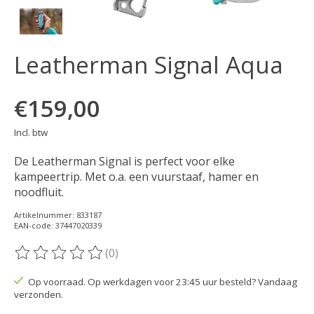
Leatherman Signal Aqua
€159,00
Incl. btw
De Leatherman Signal is perfect voor elke
kampeertrip. Met o.a. een vuurstaaf, hamer en
noodfluit.
Artikelnummer: 833187
EAN-code: 37447020339
(0)
De beoordeling van dit product is
0
van de 5
Op voorraad. Op werkdagen voor 23:45 uur besteld? Vandaag
verzonden.