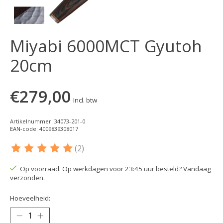
Miyabi 6000MCT Gyutoh
20cm
€279,00
Incl. btw
Artikelnummer: 34073-201-0
EAN-code: 4009839308017
(2)
De beoordeling van dit product is
5
van de 5
Op voorraad. Op werkdagen voor 23:45 uur besteld? Vandaag
verzonden.
Hoeveelheid: