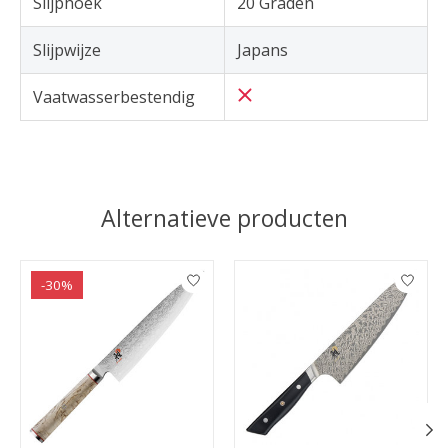
Slijphoek
20 Graden
Slijpwijze
Japans
Vaatwasserbestendig
Alternatieve producten
Items van productcarrousel
-30%