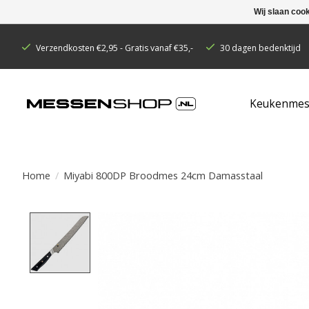
Wij slaan coo
Verzendkosten €2,95 - Gratis vanaf €35,-
30 dagen bedenktijd
Keukenmes
Home
/
Miyabi 800DP Broodmes 24cm Damasstaal
Product image slideshow Items