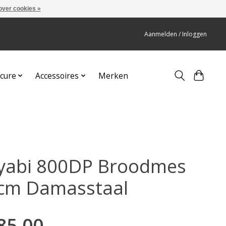
over cookies »
Aanmelden / Inloggen
cure
Accessoires
Merken
yabi 800DP Broodmes
cm Damasstaal
85,00