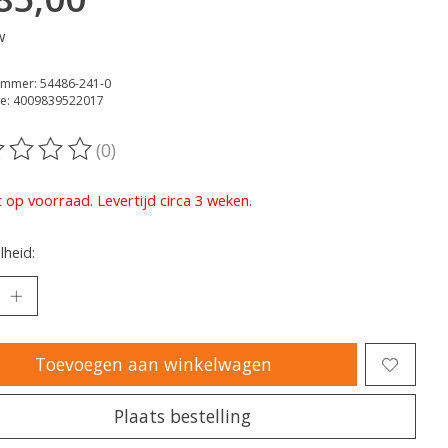
w
ummer: 54486-241-0
e: 4009839522017
(0)
oordeling van dit product is
0
van de 5
t op voorraad. Levertijd circa 3 weken.
heid:
Toevoegen aan winkelwagen
Plaats bestelling