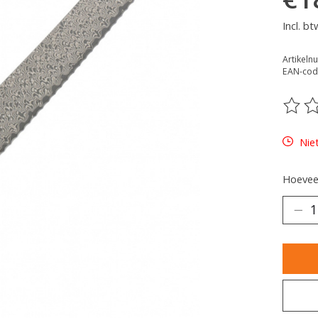
Incl. bt
Artikeln
EAN-cod
De be
Nie
Hoeveel