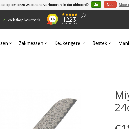
kies op om onze website te verbeteren. Is dat akkoord?
Ja
Nee
Meer 
Webshop keurmerk
sen
Zakmessen
Keukengerei
Bestek
Mani
Mi
24
€1