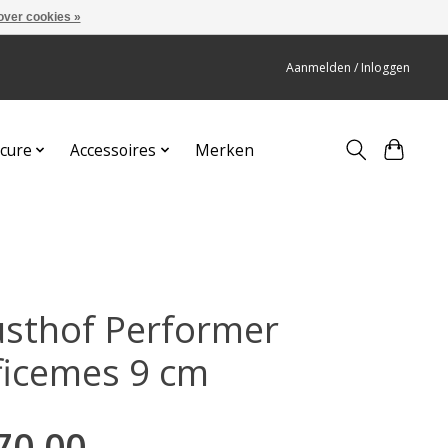
over cookies »
Aanmelden / Inloggen
cure
Accessoires
Merken
sthof Performer
ficemes 9 cm
70,00