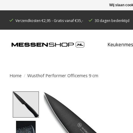
Wij slaan coo
Verzendkosten €2,95 - Gratis vanaf €35,-
30 dagen bedenktijd
Keukenmes
Home
/
Wusthof Performer Officemes 9 cm
Product image slideshow Items