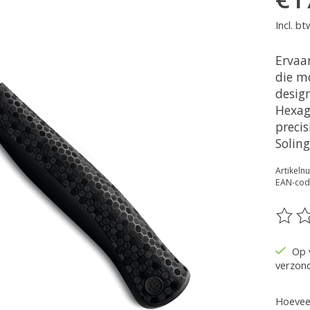
Incl. bt
Ervaa
die m
desig
Hexag
preci
Soling
Artikel
EAN-cod
De be
Op 
verzon
Hoeveel