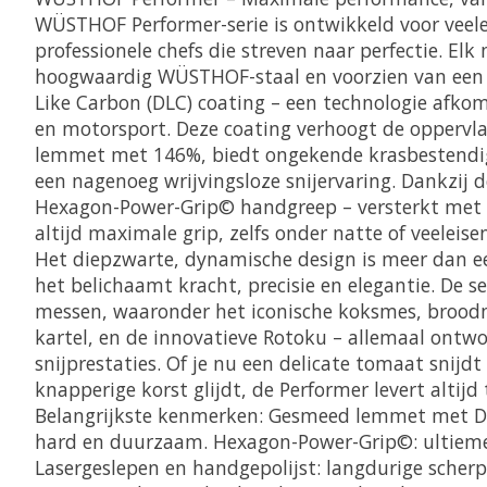
WÜSTHOF Performer-serie is ontwikkeld voor veel
professionele chefs die streven naar perfectie. Elk
hoogwaardig WÜSTHOF-staal en voorzien van een
Like Carbon (DLC) coating – een technologie afkom
en motorsport. Deze coating verhoogt de oppervl
lemmet met 146%, biedt ongekende krasbestendig
een nagenoeg wrijvingsloze snijervaring. Dankzij 
Hexagon-Power-Grip© handgreep – versterkt met g
altijd maximale grip, zelfs onder natte of veelei
Het diepzwarte, dynamische design is meer dan e
het belichaamt kracht, precisie en elegantie. De se
messen, waaronder het iconische koksmes, broo
kartel, en de innovatieve Rotoku – allemaal ontw
snijprestaties. Of je nu een delicate tomaat snijdt
knapperige korst glijdt, de Performer levert altijd
Belangrijkste kenmerken: Gesmeed lemmet met D
hard en duurzaam. Hexagon-Power-Grip©: ultieme 
Lasergeslepen en handgepolijst: langdurige scherp