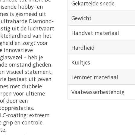
Gekartelde snede
eisende hobby- en
 mes is gesmeed uit
Gewicht
 ultraharde Diamond-
stig uit de luchtvaart
Handvat materiaal
aktehardheid van het
heid en zorgt voor
Hardheid
de innovatieve
lasvezel – heb je
Kuiltjes
sende omstandigheden.
en visueel statement;
Lemmet materiaal
rie bestaat uit zeven
dmes met dubbele
Vaatwasserbestendig
orpen voor ultieme
 of door een
 topprestaties.
LC-coating: extreem
grip en controle.
te.