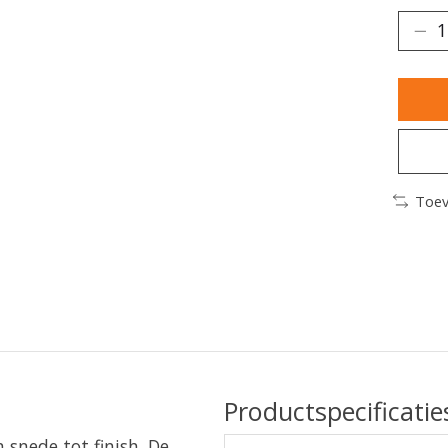
Toev
Productspecificatie
snede tot finish. De