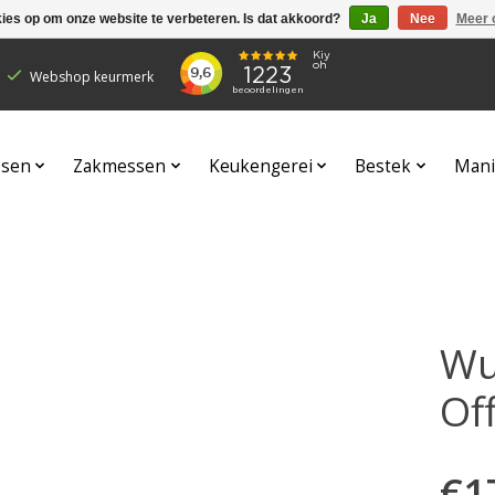
kies op om onze website te verbeteren. Is dat akkoord?
Ja
Nee
Meer 
Webshop keurmerk
sen
Zakmessen
Keukengerei
Bestek
Mani
Wu
Of
€1