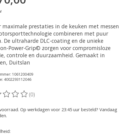
w
r maximale prestaties in de keuken met messen
otorsporttechnologie combineren met puur
n. De ultraharde DLC-coating en de unieke
on-Power-Grip© zorgen voor compromisloze
sie, controle en duurzaamheid. Gemaakt in
en, Duitslan
nummer: 1061200409
e: 4002293112046
(0)
oordeling van dit product is
0
van de 5
voorraad. Op werkdagen voor 23:45 uur besteld? Vandaag
den.
heid: