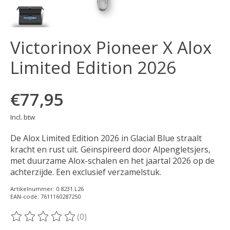
Victorinox Pioneer X Alox
Limited Edition 2026
€77,95
Incl. btw
De Alox Limited Edition 2026 in Glacial Blue straalt
kracht en rust uit. Geïnspireerd door Alpengletsjers,
met duurzame Alox-schalen en het jaartal 2026 op de
achterzijde. Een exclusief verzamelstuk.
Artikelnummer: 0.8231.L26
EAN-code: 7611160287250
(0)
De beoordeling van dit product is
0
van de 5