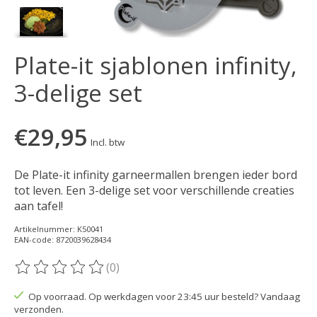
Plate-it sjablonen infinity,
3-delige set
€29,95
Incl. btw
De Plate-it infinity garneermallen brengen ieder bord
tot leven. Een 3-delige set voor verschillende creaties
aan tafel!
Artikelnummer: K50041
EAN-code: 8720039628434
(0)
De beoordeling van dit product is
0
van de 5
Op voorraad. Op werkdagen voor 23:45 uur besteld? Vandaag
verzonden.