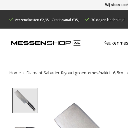
Wij slaan coo
Verzendkosten €2,95 - Gratis vanaf €35,-
30 dagen bedenktijd
Keukenmes
Home
/
Diamant Sabatier Riyouri groentemes/nakiri 16,5cm, a
Product image slideshow Items