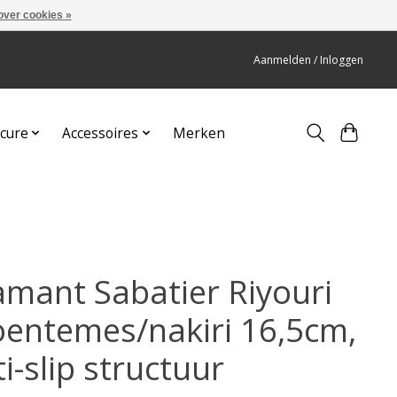
over cookies »
Aanmelden / Inloggen
cure
Accessoires
Merken
amant Sabatier Riyouri
oentemes/nakiri 16,5cm,
i-slip structuur