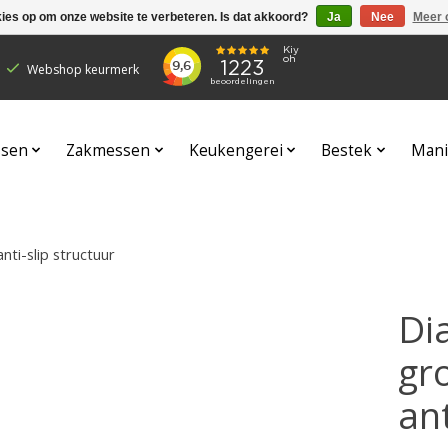
kies op om onze website te verbeteren. Is dat akkoord?
Ja
Nee
Meer 
Webshop keurmerk
sen
Zakmessen
Keukengerei
Bestek
Mani
nti-slip structuur
Di
gr
ant