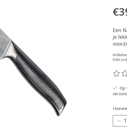
€3
Een N
je le
voorzi
Artikel
EAN-cod
De be
Op 
verzon
Hoeveel