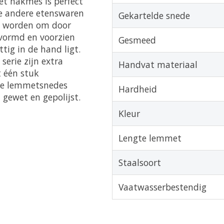
et hakmes is perfect
ele andere etenswaren
Gekartelde snede
kt worden om door
vormd en voorzien
Gesmeed
tig in de hand ligt.
serie zijn extra
Handvat materiaal
 één stuk
 de lemmetsnedes
Hardheid
 gewet en gepolijst.
Kleur
Lengte lemmet
Staalsoort
Vaatwasserbestendig