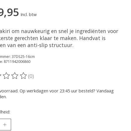
9,95
Incl. btw
akiri om nauwkeurig en snel je ingrediënten voor
kkerste gerechten klaar te maken. Handvat is
en van een anti-slip structuur.
nummer: 37DS25-16cm
e: 8711942006860
(0)
oordeling van dit product is
0
van de 5
voorraad. Op werkdagen voor 23:45 uur besteld? Vandaag
den.
heid: