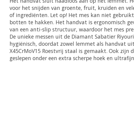
Het handvat sluit naadloos aan op het lemmet. H
voor het snijden van groente, fruit, kruiden en v
of ingrediënten. Let op! Het mes kan niet gebrui
botten te hakken. Het handvat is ergonomisch ge
van een anti-slip structuur, waardoor het mes pret
De unieke messen uit de Diamant Sabatier Riyouri 
hygiënisch, doordat zowel lemmet als handvat uit
X45CrMoV15 Roestvrij staal is gemaakt. Ook zijn
geslepen onder een extra scherpe hoek en ultrafijn