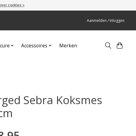
over cookies »
Aanmelden / Inloggen
cure
Accessoires
Merken
rged Sebra Koksmes
cm
8,95