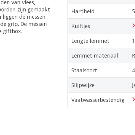
jden van vlees,
 worden zijn gemaakt
Hardheid
5
n liggen de messen
ede grip. De messen
Kuiltjes
 giftbox.
Lengte lemmet
Lemmet materiaal
R
Staalsoort
Slijpwijze
J
Vaatwasserbestendig