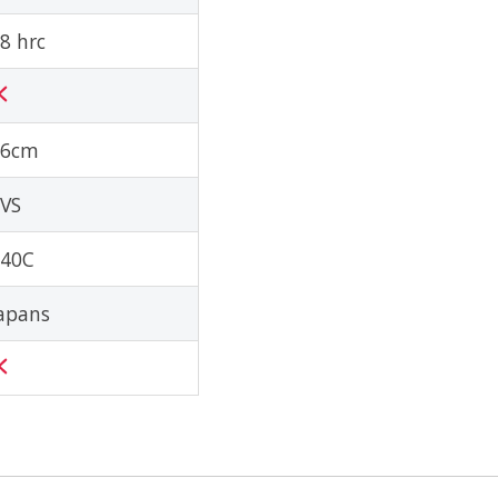
8 hrc
16cm
VS
440C
apans