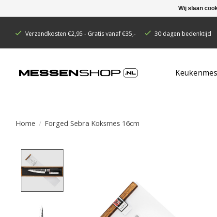
Wij slaan coo
Verzendkosten €2,95 - Gratis vanaf €35,-
30 dagen bedenktijd
Keukenmes
Home
/
Forged Sebra Koksmes 16cm
Product image slideshow Items