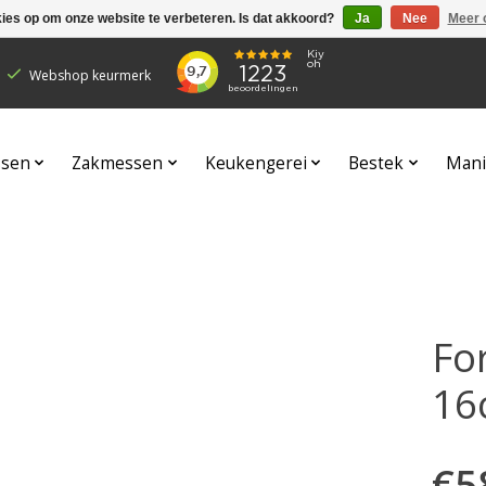
kies op om onze website te verbeteren. Is dat akkoord?
Ja
Nee
Meer 
Webshop keurmerk
sen
Zakmessen
Keukengerei
Bestek
Mani
Fo
16
€5