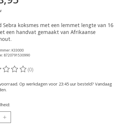
w
d Sebra koksmes met een lemmet lengte van 16
et een handvat gemaakt van Afrikaanse
hout.
nummer: K33000
e: 8720791530990
(0)
oordeling van dit product is
0
van de 5
voorraad. Op werkdagen voor 23:45 uur besteld? Vandaag
den.
heid: