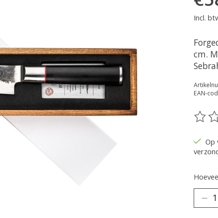
Incl. bt
Forge
cm. M
Sebra
Artikel
EAN-cod
De be
Op 
verzon
Hoeveel