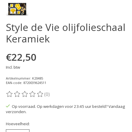
Style de Vie olijfolieschaal
Keramiek
€22,50
Incl. btw
Artikelnummer: K20485
EAN-code: 8720039624511
(0)
De beoordeling van dit product is
0
van de 5
Op voorraad. Op werkdagen voor 23:45 uur besteld? Vandaag
verzonden.
Hoeveelheid: