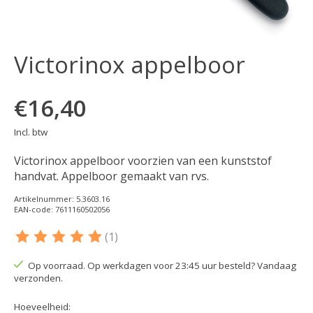
Victorinox appelboor
€16,40
Incl. btw
Victorinox appelboor voorzien van een kunststof
handvat. Appelboor gemaakt van rvs.
Artikelnummer: 5.3603.16
EAN-code: 7611160502056
(1)
De beoordeling van dit product is
5
van de 5
Op voorraad. Op werkdagen voor 23:45 uur besteld? Vandaag
verzonden.
Hoeveelheid: