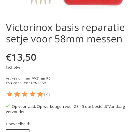
Victorinox basis reparatie
setje voor 58mm messen
€13,50
Incl. btw
Artikelnummer: VV51mmRD
EAN-code: 7448129742723
(4)
De beoordeling van dit product is
5
van de 5
Op voorraad. Op werkdagen voor 23:45 uur besteld? Vandaag
verzonden.
Hoeveelheid: