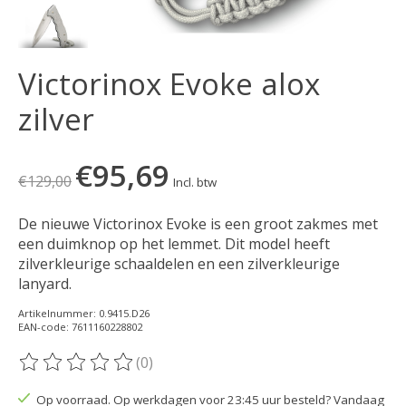
Victorinox Evoke alox
zilver
€95,69
€129,00
Incl. btw
De nieuwe Victorinox Evoke is een groot zakmes met
een duimknop op het lemmet. Dit model heeft
zilverkleurige schaaldelen en een zilverkleurige
lanyard.
Artikelnummer: 0.9415.D26
EAN-code: 7611160228802
(0)
De beoordeling van dit product is
0
van de 5
Op voorraad. Op werkdagen voor 23:45 uur besteld? Vandaag