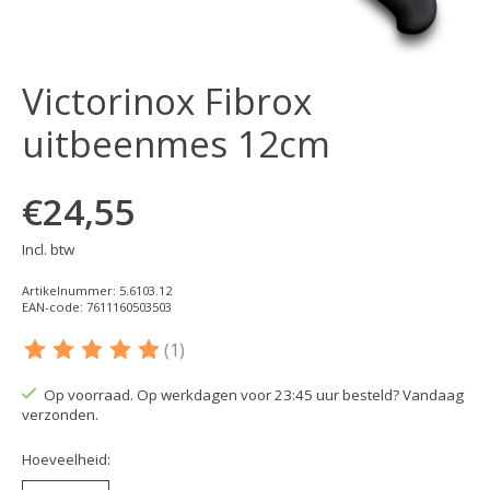
Victorinox Fibrox
uitbeenmes 12cm
€24,55
Incl. btw
Artikelnummer: 5.6103.12
EAN-code: 7611160503503
(1)
De beoordeling van dit product is
5
van de 5
Op voorraad. Op werkdagen voor 23:45 uur besteld? Vandaag
verzonden.
Hoeveelheid: