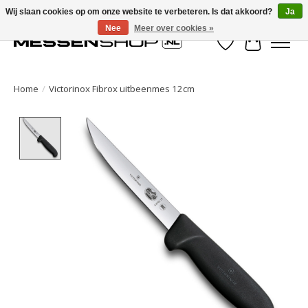
Wij slaan cookies op om onze website te verbeteren. Is dat akkoord?
Ja
Nee
Meer over cookies »
Verlanglijst
Winkelwa
Home
/
Victorinox Fibrox uitbeenmes 12cm
Product image slideshow Items