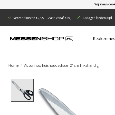
Wij slaan coo
Verzendkosten €2,95 - Gratis vanaf €35,-
30 dagen bedenktijd
Keukenmes
Home
/
Victorinox huishoudschaar 21cm linkshandig
Product image slideshow Items