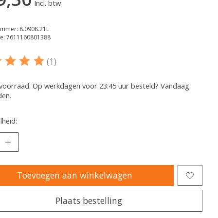
Incl. btw
ummer: 8.0908.21L
e: 7611160801388
(1)
oordeling van dit product is
5
van de 5
voorraad. Op werkdagen voor 23:45 uur besteld? Vandaag
den.
heid:
Toevoegen aan winkelwagen
Plaats bestelling