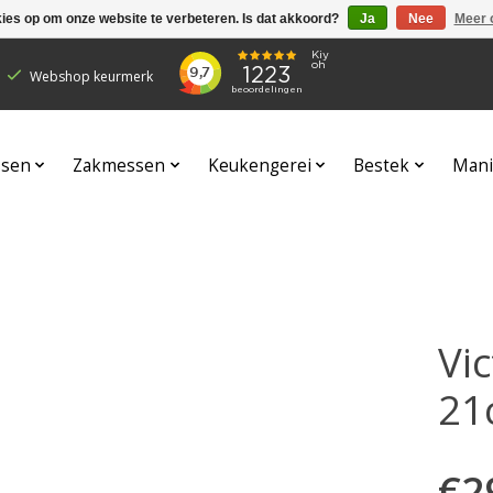
kies op om onze website te verbeteren. Is dat akkoord?
Ja
Nee
Meer 
Webshop keurmerk
sen
Zakmessen
Keukengerei
Bestek
Mani
Vi
21
€2