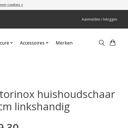
over cookies »
Aanmelden / Inloggen
cure
Accessoires
Merken
ctorinox huishoudschaar
cm linkshandig
9,30