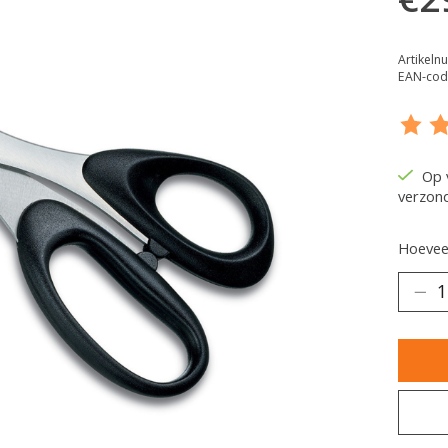
Artikeln
EAN-cod
De be
Op 
verzon
Hoeveel