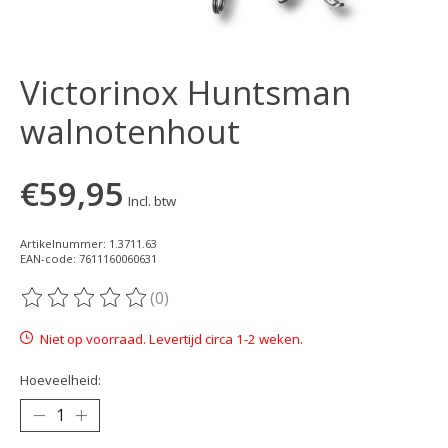
Victorinox Huntsman
walnotenhout
€59,95
Incl. btw
Artikelnummer: 1.3711.63
EAN-code: 7611160060631
(0)
De beoordeling van dit product is
0
van de 5
Niet op voorraad. Levertijd circa 1-2 weken.
Hoeveelheid: