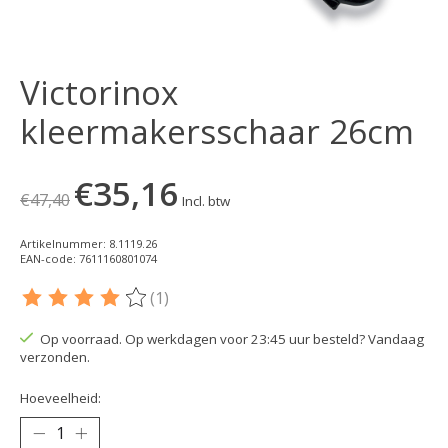
Victorinox
kleermakersschaar 26cm
€35,16
€47,40
Incl. btw
Artikelnummer: 8.1119.26
EAN-code: 7611160801074
(1)
De beoordeling van dit product is
4
van de 5
Op voorraad. Op werkdagen voor 23:45 uur besteld? Vandaag
verzonden.
Hoeveelheid: