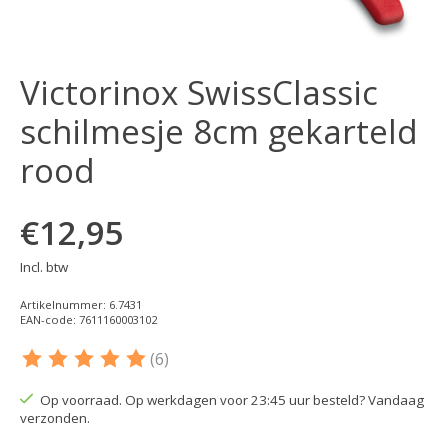
Victorinox SwissClassic
schilmesje 8cm gekarteld
rood
€12,95
Incl. btw
Artikelnummer: 6.7431
EAN-code: 7611160003102
(6)
De beoordeling van dit product is
5
van de 5
Op voorraad. Op werkdagen voor 23:45 uur besteld? Vandaag
verzonden.