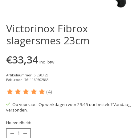
Victorinox Fibrox
slagersmes 23cm
€33,34
Incl. btw
Artikelnummer: 5.5203.23
EAN-code: 7611160502865
(4)
De beoordeling van dit product is
5
van de 5
Op voorraad. Op werkdagen voor 23:45 uur besteld? Vandaag
verzonden.
Hoeveelheid: