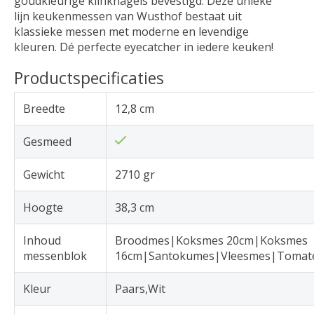
goudkleurige klinknagels bevestigd. Deze unieke
lijn keukenmessen van Wusthof bestaat uit
klassieke messen met moderne en levendige
kleuren. Dé perfecte eyecatcher in iedere keuken!
Productspecificaties
Breedte
12,8 cm
Gesmeed
Gewicht
2710 gr
Hoogte
38,3 cm
Inhoud
Broodmes|Koksmes 20cm|Koksmes
messenblok
16cm|Santokumes|Vleesmes|Tomat
Kleur
Paars,Wit