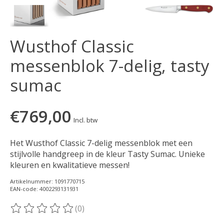
Wusthof Classic
messenblok 7-delig, tasty
sumac
€769,00
Incl. btw
Het Wusthof Classic 7-delig messenblok met een
stijlvolle handgreep in de kleur Tasty Sumac. Unieke
kleuren en kwalitatieve messen!
Artikelnummer: 1091770715
EAN-code: 4002293131931
(0)
De beoordeling van dit product is
0
van de 5