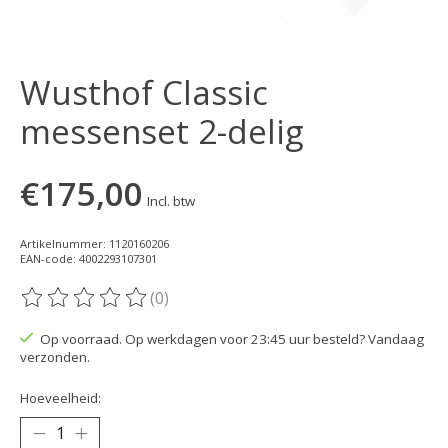
Wusthof Classic
messenset 2-delig
€175,00
Incl. btw
Artikelnummer: 1120160206
EAN-code: 4002293107301
(0)
De beoordeling van dit product is
0
van de 5
Op voorraad. Op werkdagen voor 23:45 uur besteld? Vandaag
verzonden.
Hoeveelheid: